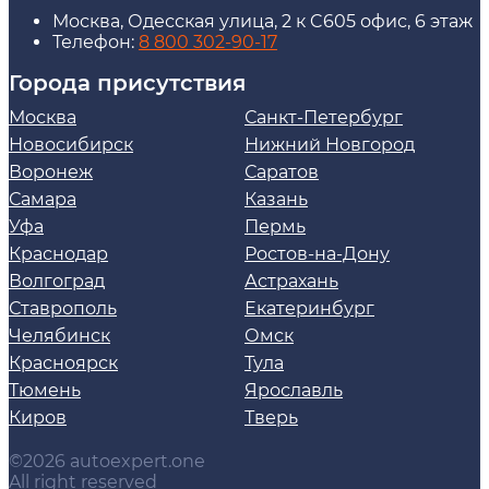
Москва, Одесская улица, 2 к C605 офис, 6 этаж
Телефон:
8 800 302-90-17
Города присутствия
Москва
Санкт-Петербург
Новосибирск
Нижний Новгород
Воронеж
Саратов
Самара
Казань
Уфа
Пермь
Краснодар
Ростов-на-Дону
Волгоград
Астрахань
Ставрополь
Екатеринбург
Челябинск
Омск
Красноярск
Тула
Тюмень
Ярославль
Киров
Тверь
©2026 autoexpert.one
All right reserved