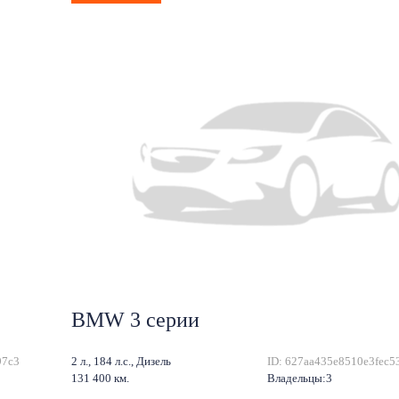
BMW 3 серии
97c3
2 л., 184 л.с., Дизель
ID: 627aa435e8510e3fec5
131 400 км.
Владельцы:3