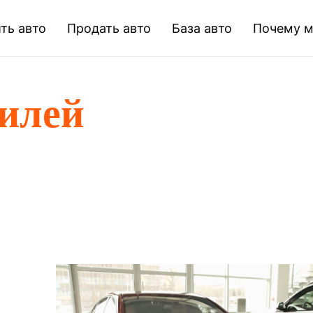
ть авто
Продать авто
База авто
Почему 
билей