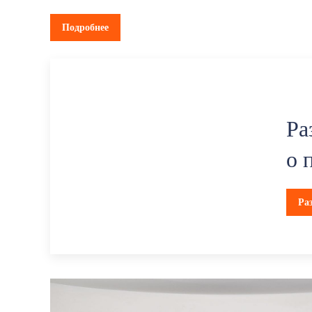
Подробнее
Ра
о 
Ра