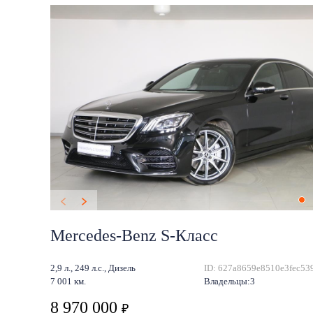
Mercedes-Benz S-Класс
2,9 л., 249 л.с., Дизель
ID: 627a8659e8510e3fec53
7 001 км.
Владельцы:3
8 970 000
₽