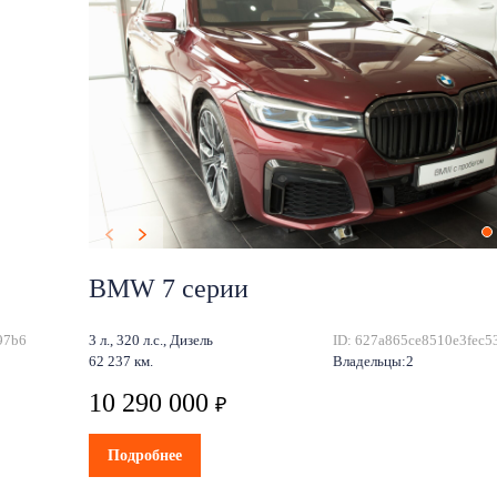
BMW 7 серии
97b6
3 л., 320 л.с., Дизель
ID: 627a865ce8510e3fec5
62 237 км.
Владельцы:2
10 290 000
₽
Подробнее