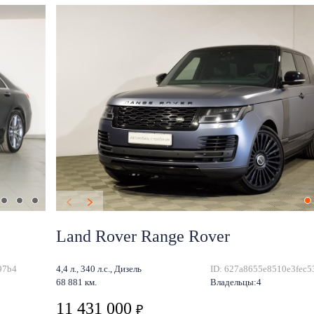
Land Rover Range Rover
97b4
4,4 л., 340 л.с., Дизель
ID: 627a8655e8510e3fec5
68 881 км.
Владельцы:4
11 431 000
₽