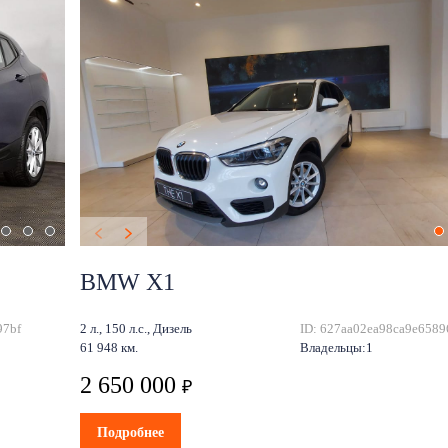
BMW X1
97bf
2 л., 150 л.с., Дизель
ID: 627aa02ea98ca9e6589
61 948 км.
Владельцы:1
2 650 000
₽
Подробнее