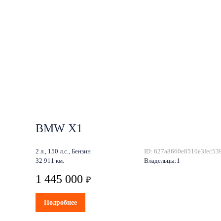
BMW X1
2 л., 150 л.с., Бензин
ID: 627a8660e8510e3fec53
32 911 км.
Владельцы:1
1 445 000
₽
Подробнее