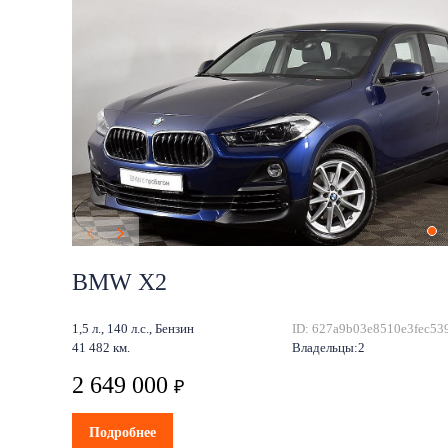
BMW X2
1,5 л., 140 л.с., Бензин
ID: 627a9b03e8510e3fec53
41 482 км.
Владельцы:2
2 649 000
₽
Подробнее