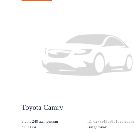
Toyota Camry
3,5 л., 249 л.с., Бензин
ID: 627aa435e8510e3fec53
5 000 км.
Владельцы:1