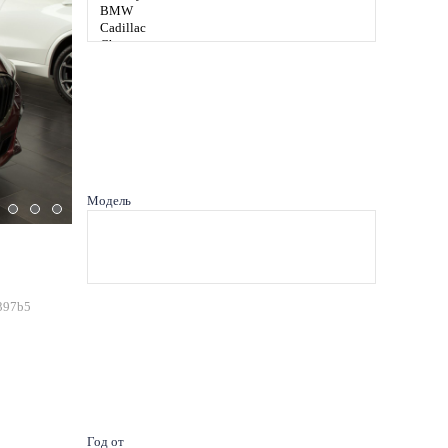
Модель
397b5
Год от