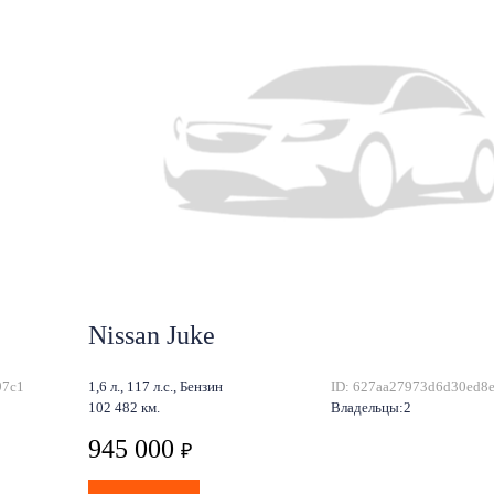
Nissan Juke
97c1
1,6 л., 117 л.с., Бензин
ID: 627aa27973d6d30ed8
102 482 км.
Владельцы:2
945 000
₽