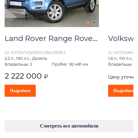
Land Rover Range Rover Evoque
Volkswa
ID: 627bb7d5e8510e3fec539813
ID: 627bb864
2,2 л., 190 л.с., Дизель
1,6 л., 110 л.с.,
Владельцы: 2
Пробег: 82 481 км.
Владельцы: 1
2 222 000
₽
Цену уточни
Подробнее
Подробнее
Смотреть все автомобили