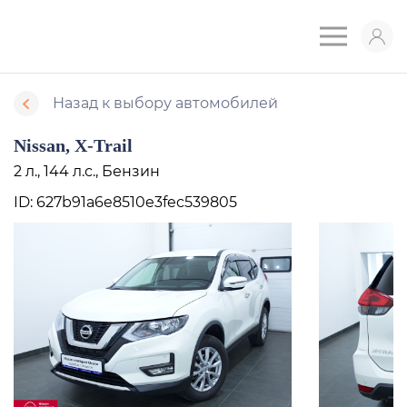
Назад к выбору автомобилей
Nissan, X-Trail
2 л., 144 л.с., Бензин
ID: 627b91a6e8510e3fec539805