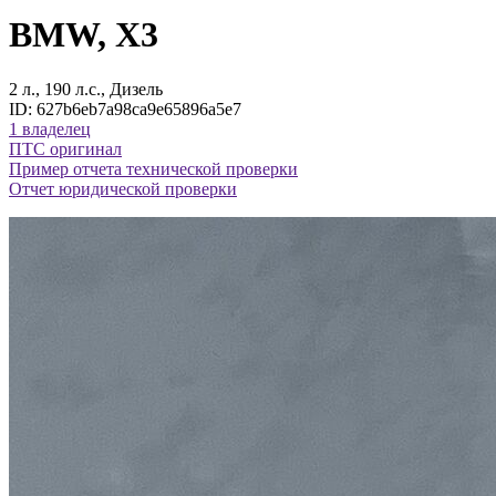
BMW, X3
2 л., 190 л.с., Дизель
ID: 627b6eb7a98ca9e65896a5e7
1 владелец
ПТС оригинал
Пример отчета технической проверки
Отчет юридической проверки