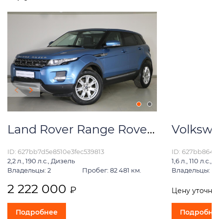
Land Rover Range Rover Evoque
Volkswa
ID: 627bb7d5e8510e3fec539813
ID: 627bb864
2,2 л., 190 л.с., Дизель
1,6 л., 110 л.с.,
Владельцы: 2
Пробег: 82 481 км.
Владельцы: 1
2 222 000
₽
Цену уточни
Подробнее
Подробне