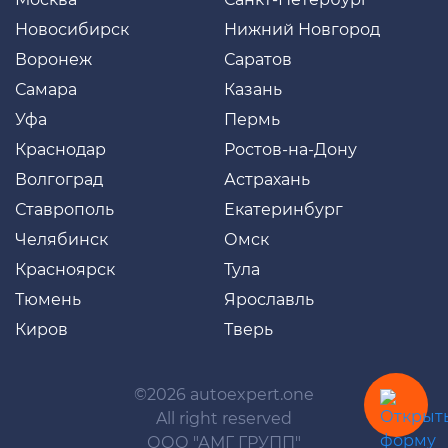
Новосибирск
Нижний Новгород
Воронеж
Саратов
Самара
Казань
Уфа
Пермь
Краснодар
Ростов-на-Дону
Волгоград
Астрахань
Ставрополь
Екатеринбург
Челябинск
Омск
Красноярск
Тула
Тюмень
Ярославль
Киров
Тверь
©2026 autoexpert.one
All right reserved
ООО "АМГ ГРУПП"